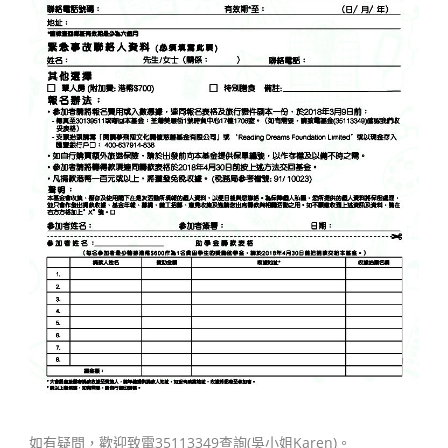
如有疑問，歡迎致電35113349查詢(吳小姐Karen)。