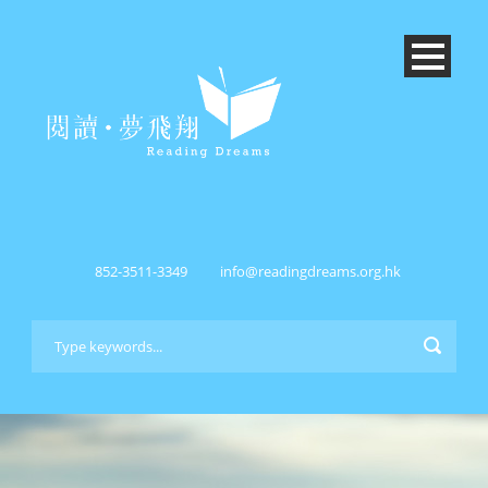
852-3511-3349
info@readingdreams.org.hk