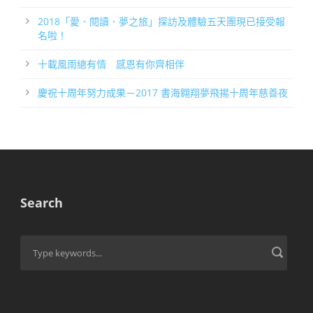
2018「愛．閱讀．夢之旅」探訪及體驗五天團現已接受報
名啦！
十載風雨總有情 感恩有你齊相伴
慶祝十周年努力成果－2017 書海翱翔夢飛掦十周年慈善夜
Search