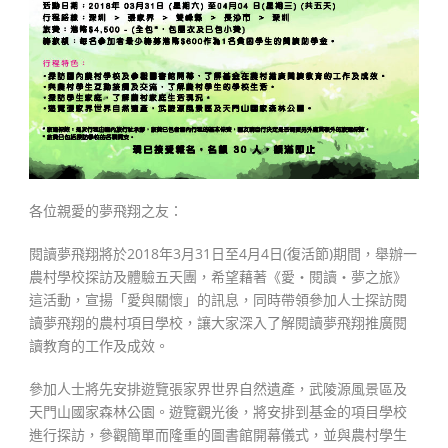
各位親愛的夢飛翔之友：
閱讀夢飛翔將於2018年3月31日至4月4日(復活節)期間，舉辦一
農村學校探訪及體驗五天團，希望藉著《愛‧閱讀‧夢之旅》
這活動，宣揚「愛與關懷」的訊息，同時帶領參加人士探訪閱
讀夢飛翔的農村項目學校，讓大家深入了解閱讀夢飛翔推廣閱
讀教育的工作及成效。
參加人士將先安排遊覽張家界世界自然遺產，武陵源風景區及
天門山國家森林公園。遊覽觀光後，將安排到基金的項目學校
進行探訪，參觀簡單而隆重的圖書館開幕儀式，並與農村學生