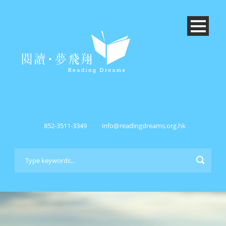
852-3511-3349
info@readingdreams.org.hk