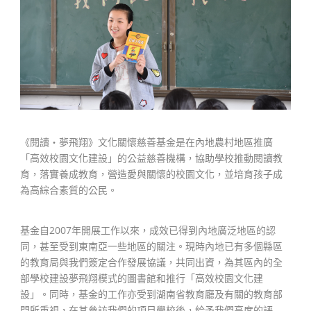
《閱讀‧夢飛翔》文化關懷慈善基金是在內地農村地區推廣
「高效校園文化建設」的公益慈善機構，協助學校推動閱讀教
育，落實養成教育，營造愛與關懷的校園文化，並培育孩子成
為高綜合素質的公民。
基金自2007年開展工作以來，成效已得到內地廣泛地區的認
同，甚至受到東南亞一些地區的關注。現時內地已有多個縣區
的教育局與我們簽定合作發展協議，共同出資，為其區內的全
部學校建設夢飛翔模式的圖書館和推行「高效校園文化建
設」。同時，基金的工作亦受到湖南省教育廳及有關的教育部
門所重視，在其參訪我們的項目學校後，給予我們高度的評