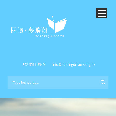
852-3511-3349
info@readingdreams.org.hk