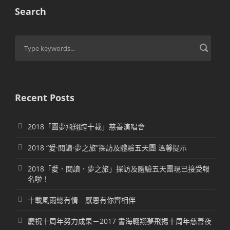
Search
Recent Posts
2018「圓夢飛翔跨十載」慈善演唱會
2018 “愛·閱讀·夢之旅”探訪及體驗五天團 溫馨提示
2018「愛．閱讀．夢之旅」探訪及體驗五天團現已接受報
名啦！
十載風雨總有情 感恩有你齊相伴
慶祝十周年努力成果－2017 書海翱翔夢飛掦十周年慈善夜